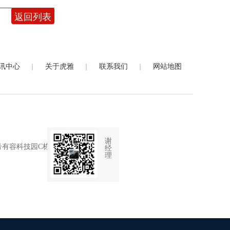
返回列表
|
|
|
讯中心
关于虎雅
联系我们
网站地图
谢
有容科技园C栋4楼
经
理