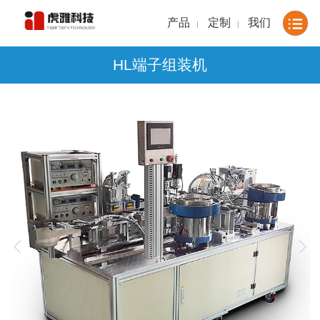
产品
定制
我们
|
|
HL端子组装机